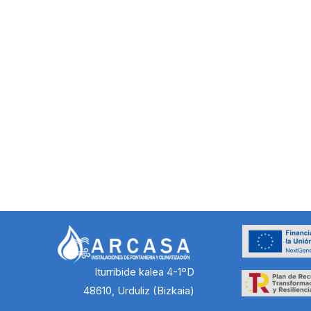
Iturribide kalea 4-1ºD
48610, Urduliz (Bizkaia)